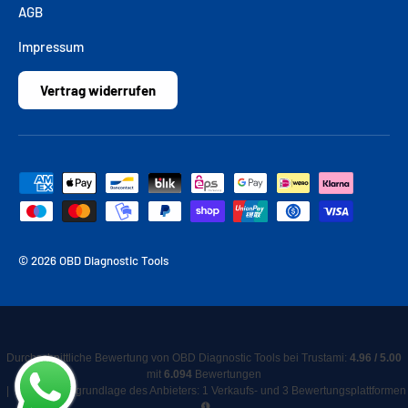
AGB
Impressum
Vertrag widerrufen
Zahlungsmethoden
© 2026 OBD Diagnostic Tools
Durchschnittliche Bewertung von
OBD Diagnostic Tools
bei Trustami:
4.96
/
5.00
mit
6.094
Bewertungen
|
Bewertungsgrundlage des Anbieters: 1 Verkaufs- und 3 Bewertungsplattformen