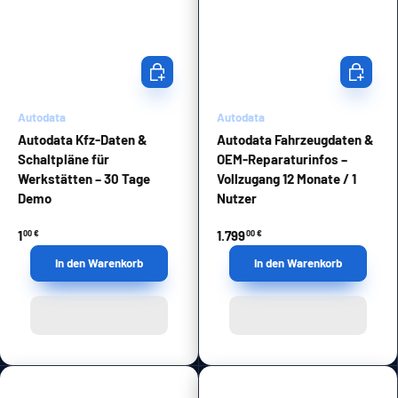
In den Warenkorb
In den Wa
Autodata
Autodata
Autodata Kfz-Daten &
Autodata Fahrzeugdaten &
Schaltpläne für
OEM-Reparaturinfos –
Werkstätten – 30 Tage
Vollzugang 12 Monate / 1
Demo
Nutzer
1
1.799
00 €
00 €
In den Warenkorb
In den Warenkorb