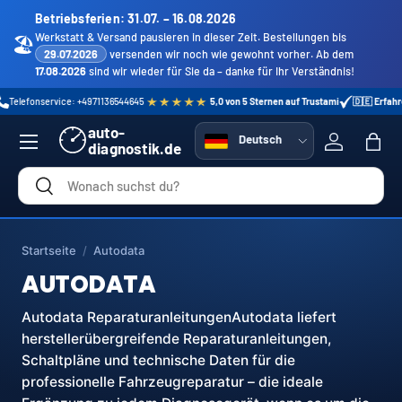
Betriebsferien: 31.07. – 16.08.2026
Direkt zum Inhalt
Werkstatt & Versand pausieren in dieser Zeit. Bestellungen bis
🏖️
29.07.2026
versenden wir noch wie gewohnt vorher. Ab dem
17.08.2026
sind wir wieder für Sie da – danke für Ihr Verständnis!
onservice: +4971136544645
5,0 von 5 Sternen auf Trustami
🇩🇪 Erfahrener Fa
Menü
auto-
Sprache
Deutsch
diagnostik.de
Einloggen
Eink
Suchen
Suchen
Startseite
/
Autodata
AUTODATA
Autodata ReparaturanleitungenAutodata liefert
herstellerübergreifende Reparaturanleitungen,
Schaltpläne und technische Daten für die
professionelle Fahrzeugreparatur – die ideale