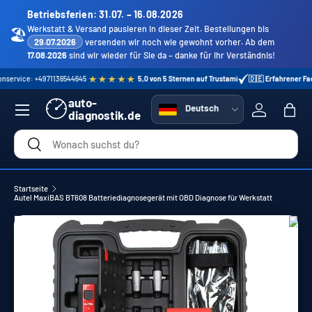
Betriebsferien: 31.07. – 16.08.2026
Direkt zum Inhalt
Werkstatt & Versand pausieren in dieser Zeit. Bestellungen bis
🏖️
29.07.2026
versenden wir noch wie gewohnt vorher. Ab dem
17.08.2026
sind wir wieder für Sie da – danke für Ihr Verständnis!
 +4971136544645
5,0 von 5 Sternen auf Trustami
🇩🇪 Erfahrener Fachhändler 
Menü
auto-
Sprache
Deutsch
diagnostik.de
Einloggen
Eink
Suchen
Suchen
Startseite
Autel MaxiBAS BT608 Batteriediagnosegerät mit OBD Diagnose für Werkstatt