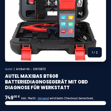
von
1
/
2
Autel
|
Artikel-Nr.:
SW10672
AUTEL MAXIBAS BT608
BATTERIEDIAGNOSEGERÄT MIT OBD
DIAGNOSE FÜR WERKSTATT
749
00 €
inkl. MwSt.
Versand
wird beim Checkout berechnet.