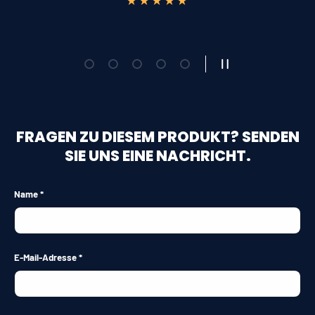
★★★★★
Folie laden 1 von 5
Folie laden 2 von 5
Folie laden 3 von 5
Folie laden 4 von 5
Folie laden 5 von 5
Slideshow pausieren
FRAGEN ZU DIESEM PRODUKT? SENDEN
SIE UNS EINE NACHRICHT.
Name
E-Mail-Adresse