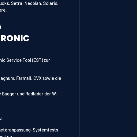
cks, Setra, Neoplan, Solaris,
ere.
D
TRONIC
c Service Tool (EST) zur
Magnum, Farmall, CVX sowie die
ie Bagger und Radlader der W-
kt
meteranpassung, Systemtests
werten.