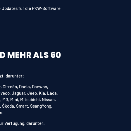
se Updates für die PKW-Software
D MEHR ALS 60
zt, darunter:
r, Citroën, Dacia, Daewoo,
 Iveco, Jaguar, Jeep, Kia, Lada,
MG, Mini, Mitsubishi, Nissan,
t, Škoda, Smart, SsangYong,
e.
ur Verfügung, darunter: