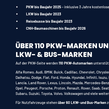
PKW bis Baujahr 2025
– inklusive 3 Jahre kostenlo
LKW bis Baujahr 2023
Reisebusse bis Baujahr 2023
CNH-Baumaschinen bis Baujahr 2026
ÜBER 110 PKW-MARKEN UN
LKW- & BUS-MARKEN
Auf der PKW-Seite werden
110 PKW-Automarken
unterstüt
Alfa Romeo, Audi, BMW, Buick, Cadillac, Chevrolet, Chrysle
Daihatsu, Dodge, Fiat, Ford, Honda, Hyundai, Infiniti, Isuzu,
Lancia, Land Rover, Lexus, Lincoln, Mazda, Mercedes-Benz, 
Opel, Peugeot, Porsche, Proton, Renault, Rover, Saab, Sea
Subaru, Suzuki, Toyota, Volvo, Volkswagen und viele weiter
Für Nutzfahrzeuge stehen
über 60 LKW- und Bus-Marken
z