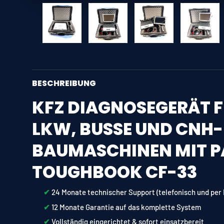
Bild 1 in Galerieansicht laden
Bild 2 in Galerieansicht laden
Bild 3 in Galerieansic
Bild 4 
BESCHREIBUNG
KFZ DIAGNOSEGERÄT 
LKW, BUSSE UND CNH-
BAUMASCHINEN MIT 
TOUGHBOOK CF-33
✔︎
24 Monate technischer Support (telefonisch und per
✔︎
12 Monate Garantie auf das komplette System
✔︎
Vollständig eingerichtet & sofort einsatzbereit