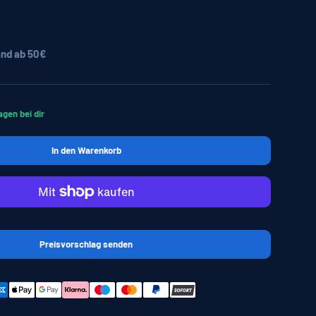
nd ab 50€
agen bei dir
In den Warenkorb
Preisvorschlag senden