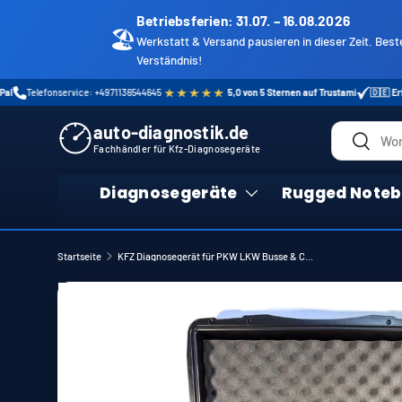
Betriebsferien: 31.07. – 16.08.2026
Direkt zum Inhalt
🏖️
Werkstatt & Versand pausieren in dieser Zeit. Best
Verständnis!
ervice: +4971136544645
5,0 von 5 Sternen auf Trustami
🇩🇪 Erfahrener Fachh
auto-diagnostik.de
Suchen
Suchen
Fachhändler für Kfz-Diagnosegeräte
Diagnosegeräte
Rugged Noteb
Startseite
KFZ Diagnosegerät für PKW LKW Busse & CNH Baumaschinen mit Toughbook CF-33