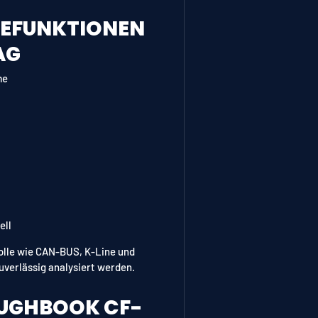
SEFUNKTIONEN
AG
me
ell
olle wie CAN-BUS, K-Line und
verlässig analysiert werden.
UGHBOOK CF-