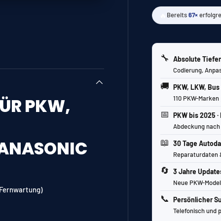
🔥
Bereits
67×
erfolgr
ht laden
in Galerieansicht laden
🔧
Absolute Tiefe
Codierung, Anpas
🚚
PKW, LKW, Bus
110 PKW-Marken 
FÜR PKW,
📅
PKW bis 2025 ·
Abdeckung nach 
📖
PANASONIC
30 Tage Autoda
Reparaturdaten &
🔄
3 Jahre Update
Neue PKW-Modell
 Fernwartung)
📞
Persönlicher S
Telefonisch und 