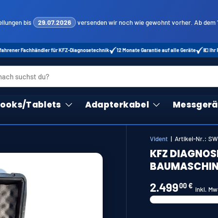
ellungen bis
29.07.2026
versenden wir noch wie gewohnt vorher. Ab dem
ändler für KFZ-Diagnosetechnik
12 Monate Garantie auf alle Geräte
💶 Ihr Preis zählt – j
ooks/Tablets
Adapterkabel
Messgerä
Vident
|
Artikel-Nr.:
SW
KFZ DIAGNOS
BAUMASCHIN
2.499
00 €
inkl. M