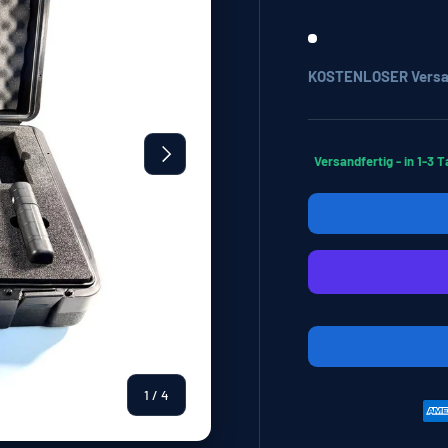
KOSTENLOSER Versa
Nächste
Versandfertig - in 1-3 T
von
1
/
4