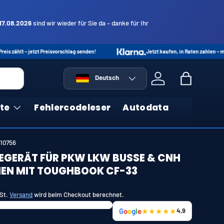
17.08.2026
sind wir wieder für Sie da – danke für Ihr
etzt Preisvorschlag senden!
Jetzt kaufen, in Raten zahlen – mit Klarna oder 
Sprache
Deutsch
Einloggen
Einkaufsta
te
Fehlercodeleser
Autodata
10756
EGERÄT FÜR PKW LKW BUSSE & CNH
EN MIT TOUGHBOOK CF-33
wSt.
Versand
wird beim Checkout berechnet.
G
o
o
g
l
e
★★★★★
4,9