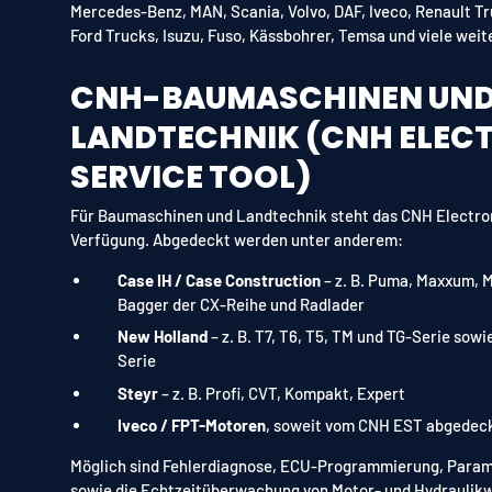
Mercedes-Benz, MAN, Scania, Volvo, DAF, Iveco, Renault Tru
Ford Trucks, Isuzu, Fuso, Kässbohrer, Temsa und viele weit
CNH-BAUMASCHINEN UN
LANDTECHNIK (CNH ELEC
SERVICE TOOL)
Für Baumaschinen und Landtechnik steht das CNH Electroni
Verfügung. Abgedeckt werden unter anderem:
Case IH / Case Construction
– z. B. Puma, Maxxum, 
Bagger der CX-Reihe und Radlader
New Holland
– z. B. T7, T6, T5, TM und TG-Serie sow
Serie
Steyr
– z. B. Profi, CVT, Kompakt, Expert
Iveco / FPT-Motoren
, soweit vom CNH EST abgedec
Möglich sind Fehlerdiagnose, ECU-Programmierung, Para
sowie die Echtzeitüberwachung von Motor- und Hydraulik