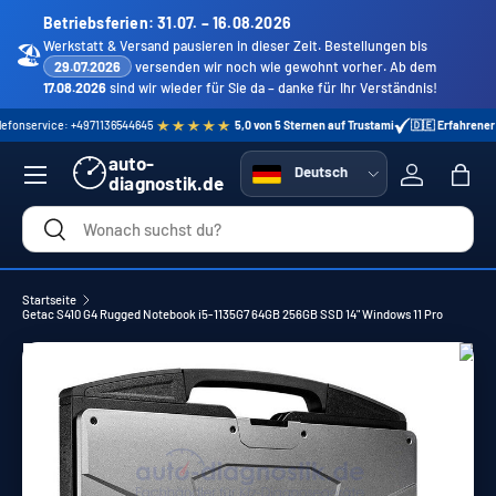
Betriebsferien: 31.07. – 16.08.2026
Direkt zum Inhalt
Werkstatt & Versand pausieren in dieser Zeit. Bestellungen bis
🏖️
29.07.2026
versenden wir noch wie gewohnt vorher. Ab dem
17.08.2026
sind wir wieder für Sie da – danke für Ihr Verständnis!
ice: +4971136544645
5,0 von 5 Sternen auf Trustami
🇩🇪 Erfahrener Fachhän
Menü
auto-
Sprache
Deutsch
diagnostik.de
Einloggen
Eink
Suchen
Suchen
Startseite
Getac S410 G4 Rugged Notebook i5-1135G7 64GB 256GB SSD 14" Windows 11 Pro