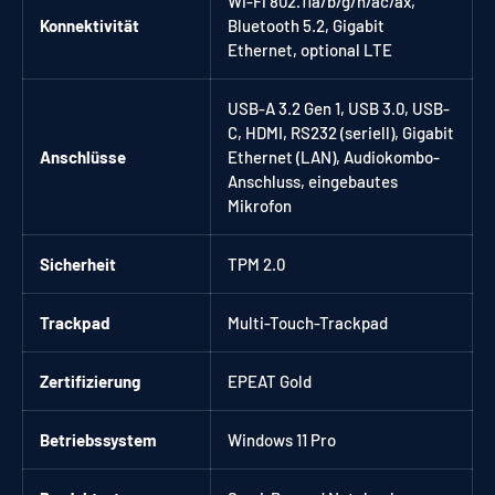
Wi-Fi 802.11a/b/g/n/ac/ax,
Konnektivität
Bluetooth 5.2, Gigabit
Ethernet, optional LTE
USB-A 3.2 Gen 1, USB 3.0, USB-
C, HDMI, RS232 (seriell), Gigabit
Anschlüsse
Ethernet (LAN), Audiokombo-
Anschluss, eingebautes
Mikrofon
Sicherheit
TPM 2.0
Trackpad
Multi-Touch-Trackpad
Zertifizierung
EPEAT Gold
Betriebssystem
Windows 11 Pro