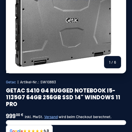
von
1
/
6
Getac
|
Artikel-Nr.:
SW10883
GETAC S410 G4 RUGGED NOTEBOOK I5-
1135G7 64GB 256GB SSD 14" WINDOWS 11
PRO
999
00 €
inkl. MwSt.
Versand
wird beim Checkout berechnet.
G
o
o
g
l
e
★★★★★
4,9