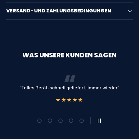
VERSAND- UND ZAHLUNGSBEDINGUNGEN
WAS UNSERE KUNDEN SAGEN
"Tolles Gerät, schnell geliefert, immer wieder"
★★★★★
Folie laden 1 von 5
Folie laden 2 von 5
Folie laden 3 von 5
Folie laden 4 von 5
Folie laden 5 von 5
Slideshow pausieren