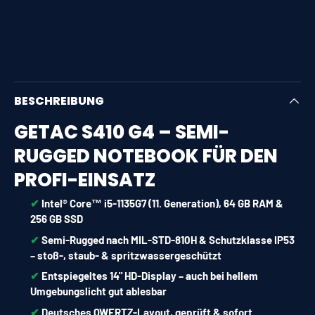
BESCHREIBUNG
GETAC S410 G4 – SEMI-
RUGGED NOTEBOOK FÜR DEN
PROFI-EINSATZ
✔︎
Intel® Core™ i5-1135G7 (11. Generation), 64 GB RAM &
256 GB SSD
✔︎
Semi-Rugged nach MIL-STD-810H & Schutzklasse IP53
– stoß-, staub- & spritzwassergeschützt
✔︎
Entspiegeltes 14" HD-Display – auch bei hellem
Umgebungslicht gut ablesbar
✔︎
Deutsches QWERTZ-Layout, geprüft & sofort