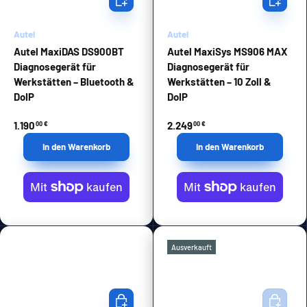
Autel
Autel
Autel MaxiDAS DS900BT
Autel MaxiSys MS906 MAX
Diagnosegerät für
Diagnosegerät für
Werkstätten – Bluetooth &
Werkstätten – 10 Zoll &
DoIP
DoIP
1.190
2.249
00 €
00 €
In den Warenkorb
In den Warenkorb
Ausverkauft
In den Warenkorb
In den Wa