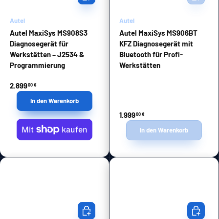
Autel
Autel
Autel MaxiSys MS908S3
Autel MaxiSys MS906BT
Diagnosegerät für
KFZ Diagnosegerät mit
Werkstätten – J2534 &
Bluetooth für Profi-
Programmierung
Werkstätten
2.899
00 €
In den Warenkorb
1.999
00 €
In den Warenkorb
In den Warenkorb
In den Wa