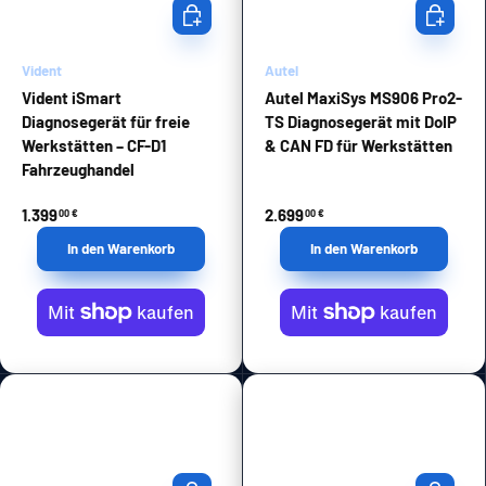
In den Warenkorb
In den Wa
Vident
Autel
Vident iSmart
Autel MaxiSys MS906 Pro2-
Diagnosegerät für freie
TS Diagnosegerät mit DoIP
Werkstätten – CF-D1
& CAN FD für Werkstätten
Fahrzeughandel
1.399
2.699
00 €
00 €
In den Warenkorb
In den Warenkorb