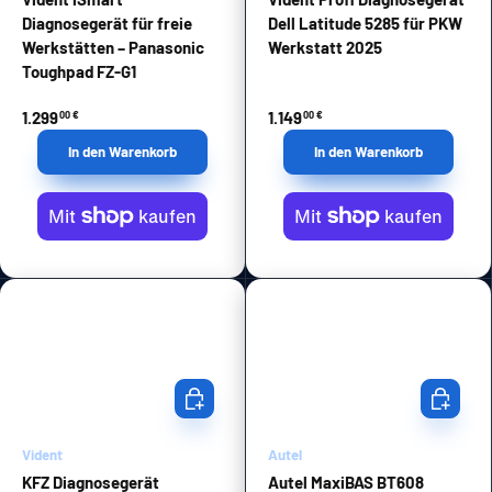
Diagnosegerät für freie
Dell Latitude 5285 für PKW
Werkstätten – Panasonic
Werkstatt 2025
Toughpad FZ-G1
1.299
1.149
00 €
00 €
In den Warenkorb
In den Warenkorb
In den Warenkorb
In den Wa
Vident
Autel
KFZ Diagnosegerät
Autel MaxiBAS BT608