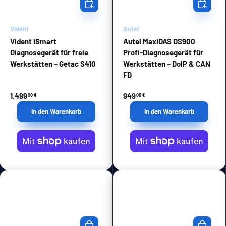
In den Warenkorb
In den Wa
Vident
Autel
Vident iSmart
Autel MaxiDAS DS900
Diagnosegerät für freie
Profi-Diagnosegerät für
Werkstätten – Getac S410
Werkstätten – DoIP & CAN
FD
1.499
949
00 €
00 €
In den Warenkorb
In den Warenkorb
In den Warenkorb
In den Wa