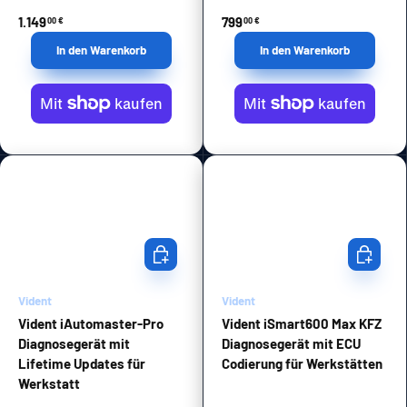
1.149
799
00 €
00 €
In den Warenkorb
In den Warenkorb
In den Warenkorb
In den Wa
Vident
Vident
Vident iAutomaster-Pro
Vident iSmart600 Max KFZ
Diagnosegerät mit
Diagnosegerät mit ECU
Lifetime Updates für
Codierung für Werkstätten
Werkstatt