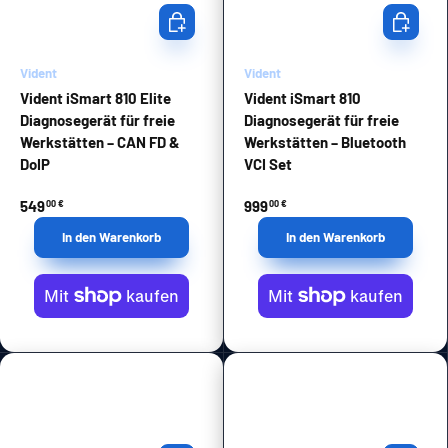
In den Warenkorb
In den Wa
Vident
Vident
Vident iSmart 810 Elite
Vident iSmart 810
Diagnosegerät für freie
Diagnosegerät für freie
Werkstätten – CAN FD &
Werkstätten – Bluetooth
DoIP
VCI Set
549
999
00 €
00 €
In den Warenkorb
In den Warenkorb