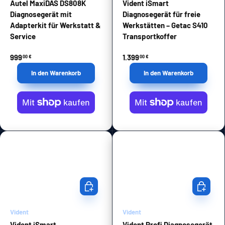
Autel MaxiDAS DS808K
Vident iSmart
Diagnosegerät mit
Diagnosegerät für freie
Adapterkit für Werkstatt &
Werkstätten – Getac S410
Service
Transportkoffer
999
1.399
00 €
00 €
In den Warenkorb
In den Warenkorb
In den Warenkorb
In den Wa
Vident
Vident
Vident iSmart
Vident Profi Diagnosegerät