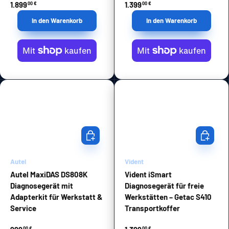
1.899
1.399
00 €
00 €
In den Warenkorb
In den Warenkorb
In den Warenkorb
In den Wa
Autel
Vident
Autel MaxiDAS DS808K
Vident iSmart
Diagnosegerät mit
Diagnosegerät für freie
Adapterkit für Werkstatt &
Werkstätten – Getac S410
Service
Transportkoffer
00 €
00 €