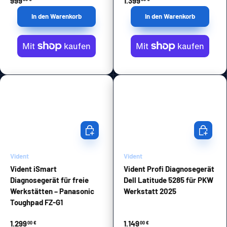
999
1.399
In den Warenkorb
In den Warenkorb
In den Warenkorb
In den Wa
Vident
Vident
Vident iSmart
Vident Profi Diagnosegerät
Diagnosegerät für freie
Dell Latitude 5285 für PKW
Werkstätten – Panasonic
Werkstatt 2025
Toughpad FZ-G1
1.299
1.149
00 €
00 €