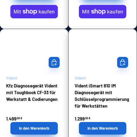
In den Warenkorb
In den Wa
Vident
Vident
Kfz Diagnosegerät Vident
Vident iSmart 810 IM
mit Toughbook CF-33 für
Diagnosegerät mit
Werkstatt & Codierungen
Schlüsselprogrammierung
für Werkstätten
1.499
1.299
00 €
00 €
In den Warenkorb
In den Warenkorb