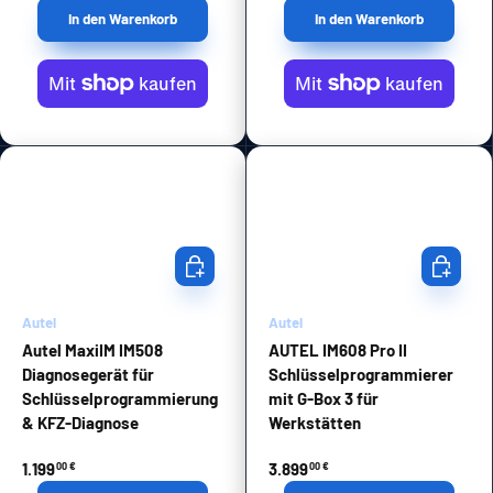
In den Warenkorb
In den Warenkorb
In den Warenkorb
In den Wa
Autel
Autel
Autel MaxiIM IM508
AUTEL IM608 Pro II
Diagnosegerät für
Schlüsselprogrammierer
Schlüsselprogrammierung
mit G-Box 3 für
& KFZ-Diagnose
Werkstätten
1.199
3.899
00 €
00 €