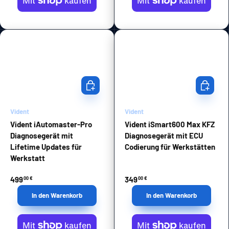
In den Warenkorb
In den Wa
Vident
Vident
Vident iAutomaster-Pro
Vident iSmart600 Max KFZ
Diagnosegerät mit
Diagnosegerät mit ECU
Lifetime Updates für
Codierung für Werkstätten
Werkstatt
499
349
00 €
00 €
In den Warenkorb
In den Warenkorb