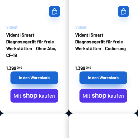
In den Warenkorb
In den Wa
Vident
Vident
Vident iSmart
Vident iSmart
Diagnosegerät für freie
Diagnosegerät für freie
Werkstätten – Ohne Abo,
Werkstätten – Codierung
CF-19
1.399
1.399
00 €
00 €
In den Warenkorb
In den Warenkorb