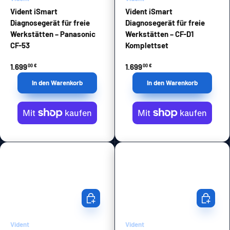
Vident iSmart
Vident iSmart
Diagnosegerät für freie
Diagnosegerät für freie
Werkstätten – Panasonic
Werkstätten – CF-D1
CF-53
Komplettset
1.699
1.699
00 €
00 €
In den Warenkorb
In den Warenkorb
In den Warenkorb
In den Wa
Vident
Vident