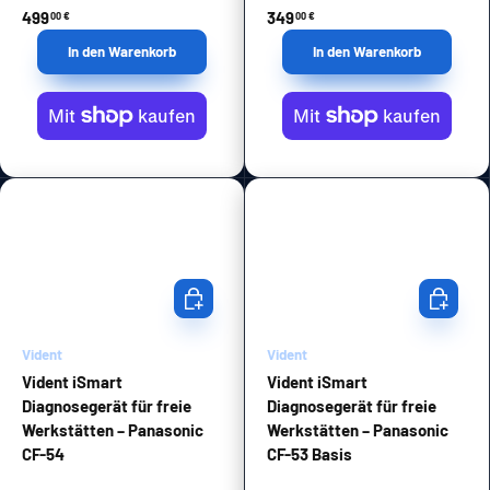
499
349
00 €
00 €
In den Warenkorb
In den Warenkorb
In den Warenkorb
In den Wa
Vident
Vident
Vident iSmart
Vident iSmart
Diagnosegerät für freie
Diagnosegerät für freie
Werkstätten – Panasonic
Werkstätten – Panasonic
CF-54
CF-53 Basis