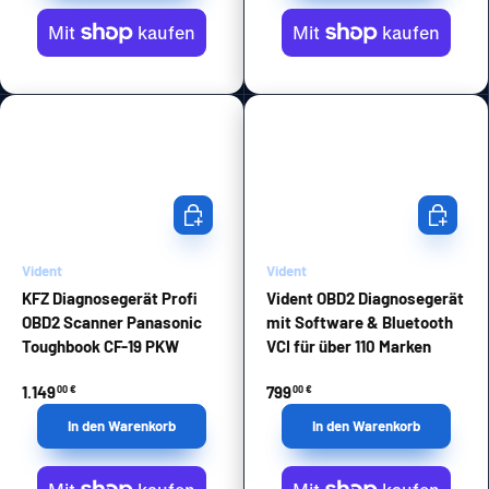
In den Warenkorb
In den Wa
Vident
Vident
KFZ Diagnosegerät Profi
Vident OBD2 Diagnosegerät
OBD2 Scanner Panasonic
mit Software & Bluetooth
Toughbook CF-19 PKW
VCI für über 110 Marken
1.149
799
00 €
00 €
In den Warenkorb
In den Warenkorb