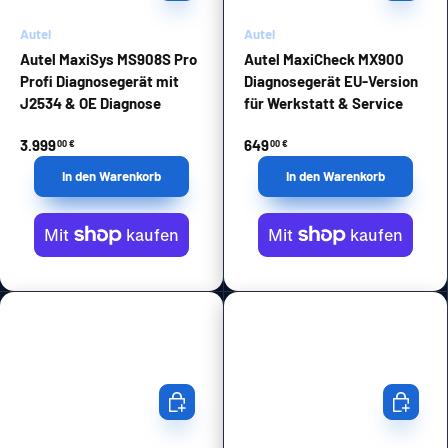
Autel
Autel
Autel MaxiSys MS908S Pro
Autel MaxiCheck MX900
Profi Diagnosegerät mit
Diagnosegerät EU-Version
J2534 & OE Diagnose
für Werkstatt & Service
3.999
649
00 €
00 €
In den Warenkorb
In den Warenkorb
In den Warenkorb
In den Wa