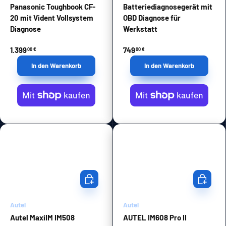
Panasonic Toughbook CF-
Batteriediagnosegerät mit
20 mit Vident Vollsystem
OBD Diagnose für
Diagnose
Werkstatt
1.399
749
00 €
00 €
In den Warenkorb
In den Warenkorb
In den Warenkorb
In den Wa
Autel
Autel
Autel MaxiIM IM508
AUTEL IM608 Pro II