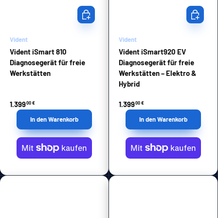
In den Warenkorb
In den Wa
Vident
Vident
Vident iSmart 810
Vident iSmart920 EV
Diagnosegerät für freie
Diagnosegerät für freie
Werkstätten
Werkstätten – Elektro &
Hybrid
1.399
1.399
00 €
00 €
In den Warenkorb
In den Warenkorb