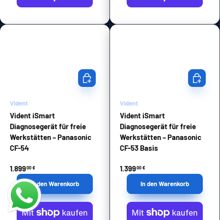
In den Warenkorb
In den Wa
Vident
Vident
Vident iSmart
Vident iSmart
Diagnosegerät für freie
Diagnosegerät für freie
Werkstätten – Panasonic
Werkstätten – Panasonic
CF-54
CF-53 Basis
1.899
1.399
00 €
00 €
In den Warenkorb
In den Warenkorb