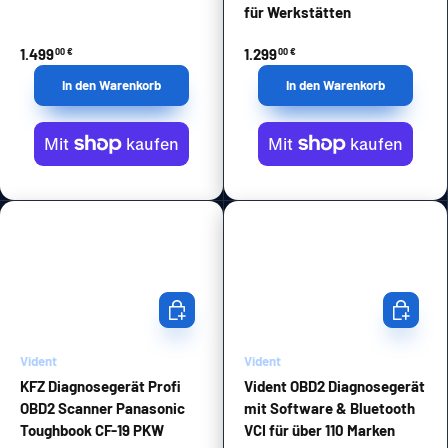
für Werkstätten
1.499
1.299
00 €
00 €
In den Warenkorb
In den Warenkorb
In den Warenkorb
In den Wa
Vident
Vident
KFZ Diagnosegerät Profi
Vident OBD2 Diagnosegerät
OBD2 Scanner Panasonic
mit Software & Bluetooth
Toughbook CF-19 PKW
VCI für über 110 Marken