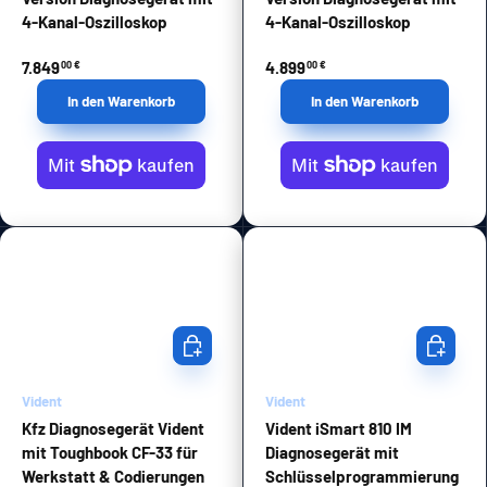
4-Kanal-Oszilloskop
4-Kanal-Oszilloskop
7.849
4.899
00 €
00 €
In den Warenkorb
In den Warenkorb
In den Warenkorb
In den Wa
Vident
Vident
Kfz Diagnosegerät Vident
Vident iSmart 810 IM
mit Toughbook CF-33 für
Diagnosegerät mit
Werkstatt & Codierungen
Schlüsselprogrammierung