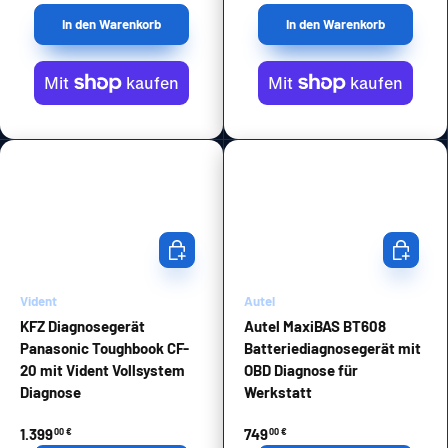
In den Warenkorb
In den Warenkorb
In den Warenkorb
In den Wa
Vident
Autel
KFZ Diagnosegerät
Autel MaxiBAS BT608
Panasonic Toughbook CF-
Batteriediagnosegerät mit
20 mit Vident Vollsystem
OBD Diagnose für
Diagnose
Werkstatt
1.399
749
00 €
00 €