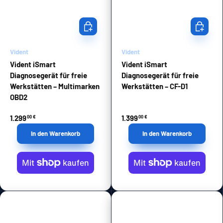
In den Warenkorb
In den Wa
Vident
Vident
Vident iSmart
Vident iSmart
Diagnosegerät für freie
Diagnosegerät für freie
Werkstätten – Multimarken
Werkstätten – CF-D1
OBD2
1.299
1.399
00 €
00 €
In den Warenkorb
In den Warenkorb