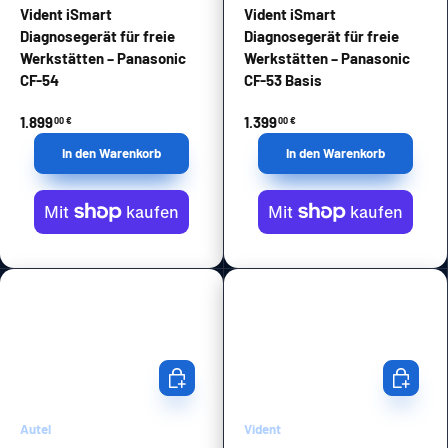
Vident iSmart
Vident iSmart
Diagnosegerät für freie
Diagnosegerät für freie
Werkstätten – Panasonic
Werkstätten – Panasonic
CF-54
CF-53 Basis
1.899
1.399
00 €
00 €
In den Warenkorb
In den Warenkorb
In den Warenkorb
In den Wa
Autel
Vident