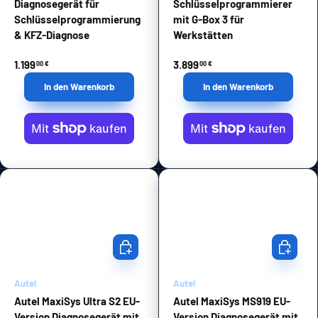
Diagnosegerät für
Schlüsselprogrammierer
Schlüsselprogrammierung
mit G-Box 3 für
& KFZ-Diagnose
Werkstätten
1.199
3.899
00 €
00 €
In den Warenkorb
In den Warenkorb
In den Warenkorb
In den Wa
Autel
Autel
Autel MaxiSys Ultra S2 EU-
Autel MaxiSys MS919 EU-
Version Diagnosegerät mit
Version Diagnosegerät mit