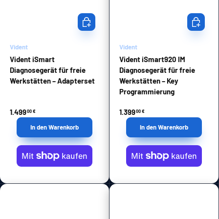
In den Warenkorb
In den Wa
Vident
Vident
Vident iSmart
Vident iSmart920 IM
Diagnosegerät für freie
Diagnosegerät für freie
Werkstätten – Adapterset
Werkstätten – Key
Programmierung
1.499
1.399
00 €
00 €
In den Warenkorb
In den Warenkorb