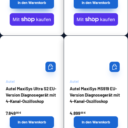
In den Warenkorb
In den Warenkorb
In den Warenkorb
In den Wa
Autel
Autel
Autel MaxiSys Ultra S2 EU-
Autel MaxiSys MS919 EU-
Version Diagnosegerät mit
Version Diagnosegerät mit
4-Kanal-Oszilloskop
4-Kanal-Oszilloskop
7.849
4.899
00 €
00 €
In den Warenkorb
In den Warenkorb