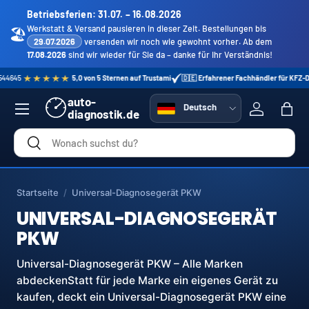
Betriebsferien: 31.07. – 16.08.2026
Direkt zum Inhalt
Werkstatt & Versand pausieren in dieser Zeit. Bestellungen bis
🏖️
29.07.2026
versenden wir noch wie gewohnt vorher. Ab dem
17.08.2026
sind wir wieder für Sie da – danke für Ihr Verständnis!
,0 von 5 Sternen auf Trustami
🇩🇪 Erfahrener Fachhändler für KFZ-Diagnosetechnik
12 M
Menü
auto-
Sprache
Deutsch
diagnostik.de
Einloggen
Eink
Suchen
Suchen
Startseite
/
Universal-Diagnosegerät PKW
UNIVERSAL-DIAGNOSEGERÄT
PKW
Universal-Diagnosegerät PKW – Alle Marken
abdeckenStatt für jede Marke ein eigenes Gerät zu
kaufen, deckt ein Universal-Diagnosegerät PKW eine