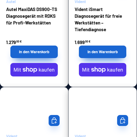
Autel
Vident
Autel MaxiDAS DS900-TS
Vident iSmart
Diagnosegerät mit RDKS
Diagnosegerät für freie
für Profi-Werkstätten
Werkstätten –
Tiefendiagnose
1.279
1.699
00 €
00 €
In den Warenkorb
In den Warenkorb
In den Warenkorb
In den Wa
Vident
Vident